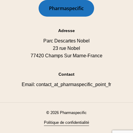
P
h
a
r
m
a
s
p
e
c
i
f
i
c
Adresse
Parc Descartes Nobel
23 rue Nobel
77420 Champs Sur Marne-France
Contact
Email: contact_at_pharmaspecific_point_fr
©
2026
Pharmaspecific
Politique de confidentialité