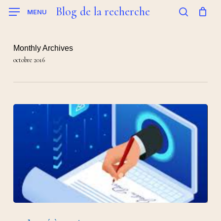
Skip
Blog de la recherche
MENU
to
search
main
content
Monthly Archives
octobre 2016