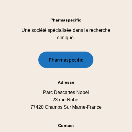
Pharmaspecific
Une société spécialisée dans la recherche
clinique.
P
h
a
r
m
a
s
p
e
c
i
f
i
c
Adresse
Parc Descartes Nobel
23 rue Nobel
77420 Champs Sur Marne-France
Contact