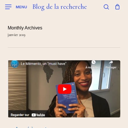
Skip
Blog de la recherche
MENU
to
search
main
content
Monthly Archives
janvier 2019