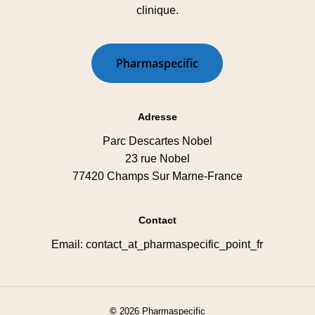
clinique.
P
h
a
r
m
a
s
p
e
c
i
f
i
c
Adresse
Parc Descartes Nobel
23 rue Nobel
77420 Champs Sur Marne-France
Contact
Email: contact_at_pharmaspecific_point_fr
©
2026
Pharmaspecific