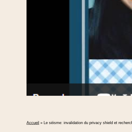
Accueil
»
Le séisme: invalidation du privacy shield et recherc