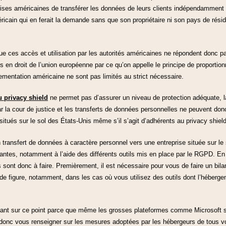
prises américaines de transférer les données de leurs clients indépendamment de
icain qui en ferait la demande sans que son propriétaire ni son pays de rési
ue ces accès et utilisation par les autorités américaines ne répondent donc 
s en droit de l’union européenne par ce qu’on appelle le principe de proportio
lementation américaine ne sont pas limités au strict nécessaire.
du privacy shield
ne permet pas d’assurer un niveau de protection adéquate, l
r la cour de justice et les transferts de données personnelles ne peuvent don
itués sur le sol des États-Unis même s’il s’agit d’adhérents au privacy shield
 transfert de données à caractère personnel vers une entreprise située sur le
antes, notamment à l’aide des différents outils mis en place par le RGPD. En 
ons sont donc à faire. Premièrement, il est nécessaire pour vous de faire un bi
de figure, notamment, dans les cas où vous utilisez des outils dont l’héberge
gilant sur ce point parce que même les grosses plateformes comme Microsoft 
onc vous renseigner sur les mesures adoptées par les hébergeurs de tous vos o