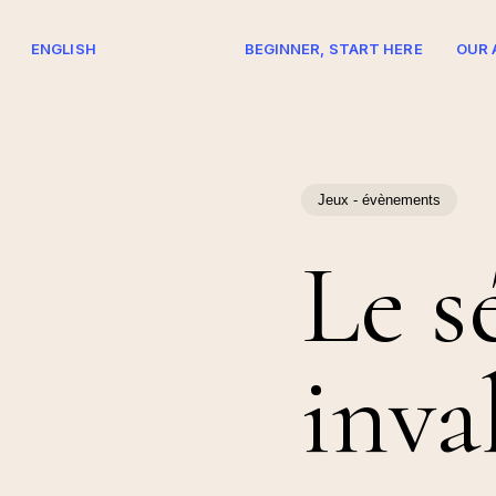
Skip
to
ENGLISH
BEGINNER, START HERE
OUR 
main
content
Hit enter to search or ESC to close
Jeux - évènements
Le s
inva