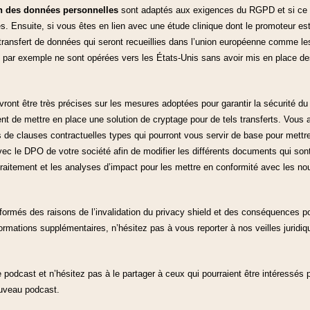
on des données personnelles
sont adaptés aux exigences du RGPD et si ce n
. Ensuite, si vous êtes en lien avec une étude clinique dont le promoteur es
ransfert de données qui seront recueillies dans l’union européenne comme l
n par exemple ne sont opérées vers les États-Unis sans avoir mis en place de
ront être très précises sur les mesures adoptées pour garantir la sécurité du 
t de mettre en place une solution de cryptage pour de tels transferts. Vous 
e clauses contractuelles types qui pourront vous servir de base pour mettre 
ec le DPO de votre société afin de modifier les différents documents qui so
 traitement et les analyses d’impact pour les mettre en conformité avec les 
formés des raisons de l’invalidation du privacy shield et des conséquences pou
formations supplémentaires, n’hésitez pas à vous reporter à nos veilles juridiq
 podcast et n’hésitez pas à le partager à ceux qui pourraient être intéressés 
ouveau podcast.