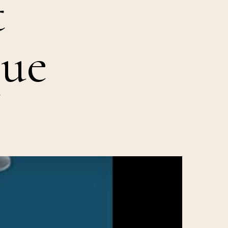
t
que