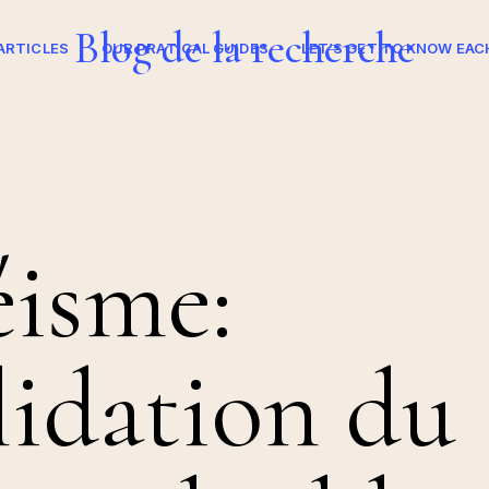
Blog de la recherche
ARTICLES
OUR PRATICAL GUIDES
LET’S GET TO KNOW EAC
éisme:
lidation du