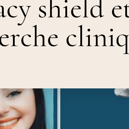
acy shield e
erche clini