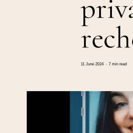
priv
rech
11 June 2024
7 min read