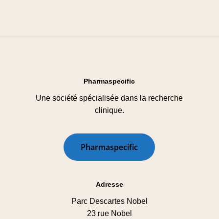
Pharmaspecific
Une société spécialisée dans la recherche
clinique.
P
h
a
r
m
a
s
p
e
c
i
f
i
c
Adresse
Parc Descartes Nobel
23 rue Nobel