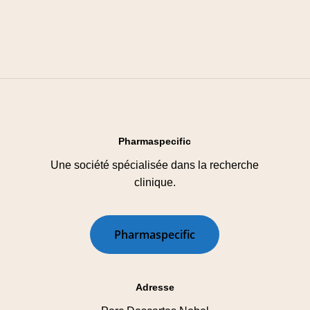
Pharmaspecific
Une société spécialisée dans la recherche
clinique.
P
h
a
r
m
a
s
p
e
c
i
f
i
c
Adresse