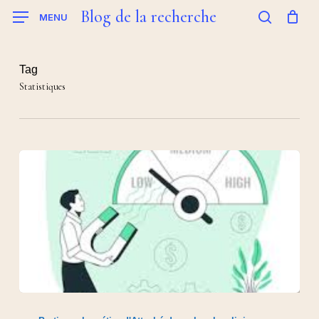
Skip
Blog de la recherche
MENU
to
search
main
content
Tag
Statistiques