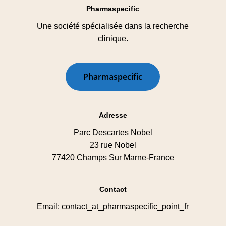
Pharmaspecific
Une société spécialisée dans la recherche
clinique.
P
h
a
r
m
a
s
p
e
c
i
f
i
c
Adresse
Parc Descartes Nobel
23 rue Nobel
77420 Champs Sur Marne-France
Contact
Email: contact_at_pharmaspecific_point_fr