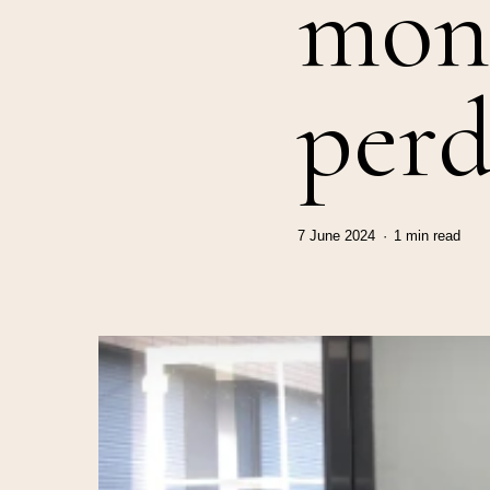
mon 
perd
7 June 2024
1 min read