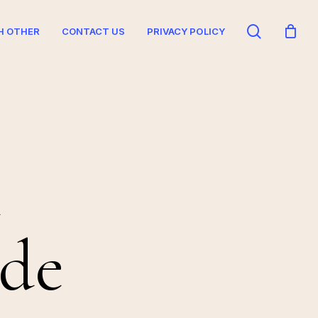
search
H OTHER
CONTACT US
PRIVACY POLICY
e
 de