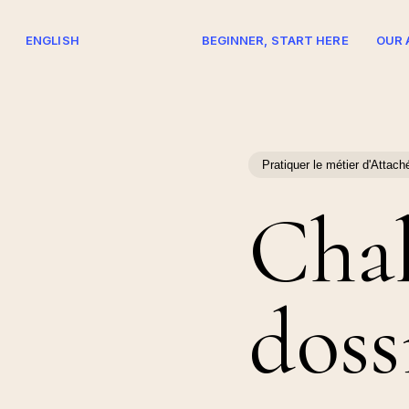
Skip
to
ENGLISH
BEGINNER, START HERE
OUR 
main
content
Hit enter to search or ESC to close
Pratiquer le métier d'Attach
Chal
doss