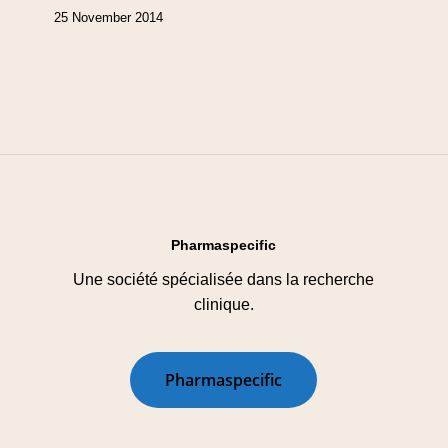
25 November 2014
Pharmaspecific
Une société spécialisée dans la recherche
clinique.
P
h
a
r
m
a
s
p
e
c
i
f
i
c