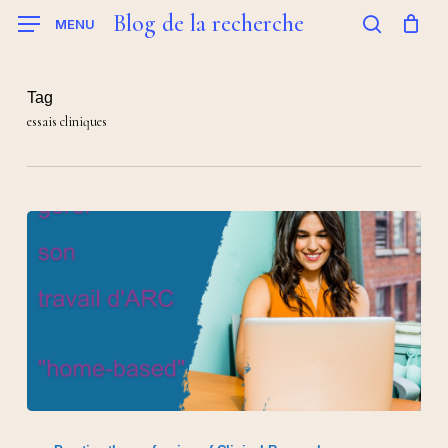
Skip
Blog de la recherche
MENU
to
search
main
content
Tag
essais cliniques