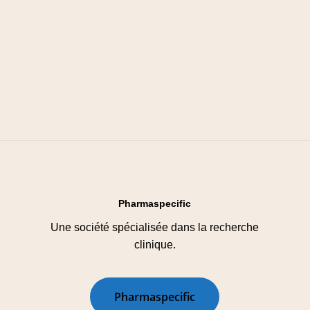
Pharmaspecific
Une société spécialisée dans la recherche
clinique.
P
h
a
r
m
a
s
p
e
c
i
f
i
c