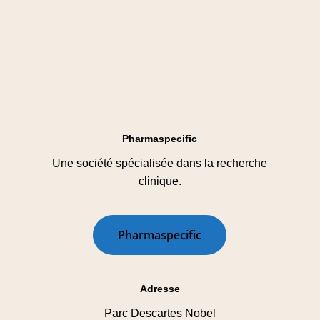
Pharmaspecific
Une société spécialisée dans la recherche
clinique.
P
h
a
r
m
a
s
p
e
c
i
f
i
c
Adresse
Parc Descartes Nobel