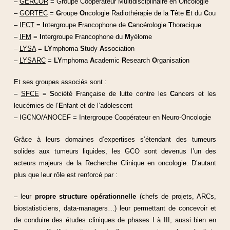
–
GERCOR
= Groupe Coopérateur Multidisciplinaire en Oncologie
–
GORTEC
=
G
roupe
O
ncologie Radiothérapie de la
T
ête
E
t du
C
ou
–
IFCT
=
I
ntergroupe
F
rancophone de
C
ancérologie
T
horacique
–
IFM
=
I
ntergroupe
F
rancophone du
M
yélome
–
LYSA
=
LY
mphoma
S
tudy
A
ssociation
–
LYSARC
=
LY
mphoma
A
cademic
R
esearch
O
rganisation
Et ses groupes associés sont :
–
SFCE
=
S
ociété
F
rançaise de lutte contre les
C
ancers et les
leucémies de l’
E
nfant et de l’adolescent
– IGCNO/ANOCEF = Intergroupe Coopérateur en Neuro-Oncologie
Grâce à leurs domaines d’expertises s’étendant des tumeurs
solides aux tumeurs liquides, les GCO sont devenus l’un des
acteurs majeurs de la Recherche Clinique en oncologie. D’autant
plus que leur rôle est renforcé par :
– leur
propre structure opérationnelle
(chefs de projets, ARCs,
biostatisticiens, data-managers…) leur permettant de concevoir et
de conduire des études cliniques de phases I à III, aussi bien en