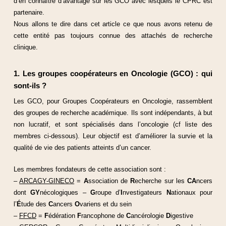
d’en connaître d’avantage sur les GCO avec lesquels le CPRC est
partenaire.
Nous allons te dire dans cet article ce que nous avons retenu de
cette entité pas toujours connue des attachés de recherche
clinique.
1. Les groupes coopérateurs en Oncologie (GCO) : qui
sont-ils ?
Les GCO, pour Groupes Coopérateurs en Oncologie, rassemblent
des groupes de recherche académique. Ils sont indépendants, à but
non lucratif, et sont spécialisés dans l’oncologie (cf liste des
membres ci-dessous). Leur objectif est d’améliorer la survie et la
qualité de vie des patients atteints d’un cancer.
Les membres fondateurs de cette association sont :
–
ARCAGY-GINECO
=
A
ssociation de
R
echerche sur les
CA
ncers
dont
GY
nécologiques –
G
roupe d’
I
nvestigateurs
N
ationaux pour
l’
É
tude des
C
ancers
O
variens et du sein
–
FFCD
=
F
édération
F
rancophone de
C
ancérologie
D
igestive