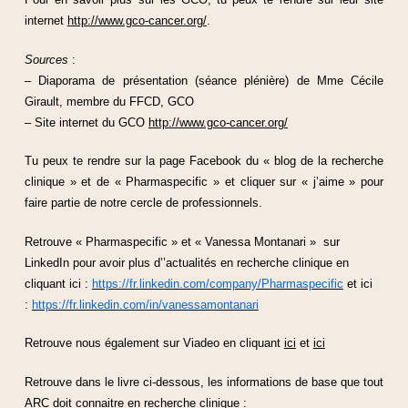
internet
http://www.gco-cancer.org/
.
Sources
:
– Diaporama de présentation (séance plénière) de Mme Cécile
Girault, membre du FFCD, GCO
– Site internet du GCO
http://www.gco-cancer.org/
Tu peux te rendre sur la page Facebook du « blog de la recherche
clinique » et de « Pharmaspecific » et cliquer sur « j’aime » pour
faire partie de notre cercle de professionnels.
Retrouve « Pharmaspecific » et « Vanessa Montanari » sur
LinkedIn pour avoir plus d’’actualités en recherche clinique en
cliquant ici :
https://fr.linkedin.com/company/Pharmaspecific
et ici
:
https://fr.linkedin.com/in/vanessamontanari
Retrouve nous également sur Viadeo en cliquant
ici
et
ici
Retrouve dans le livre ci-dessous, les informations de base que tout
ARC doit connaitre en recherche clinique :