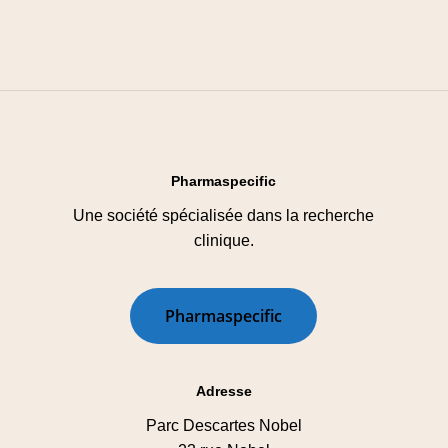
Pharmaspecific
Une société spécialisée dans la recherche
clinique.
P
h
a
r
m
a
s
p
e
c
i
f
i
c
Adresse
Parc Descartes Nobel