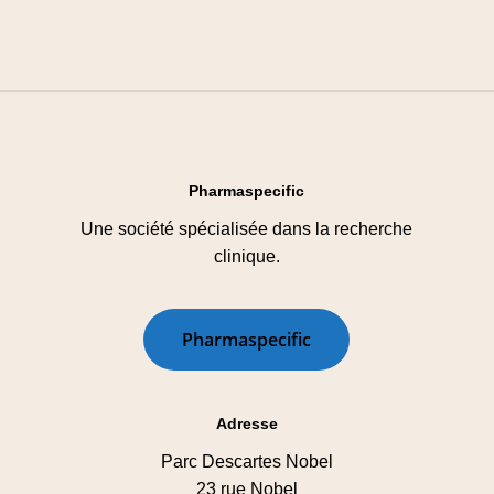
Pharmaspecific
Une société spécialisée dans la recherche
clinique.
P
h
a
r
m
a
s
p
e
c
i
f
i
c
Adresse
Parc Descartes Nobel
23 rue Nobel