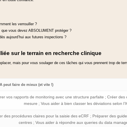
omment les verrouiller ?
es que vous devez ABSOLUMENT protéger ?
s aujourd’hui aux futures inspections ?
lliée sur le terrain en recherche clinique
emplacer, mais pour vous soulager de ces tâches qui vous prennent trop de te
A peut faire de mieux (et vite !)
er vos rapports de monitoring avec une structure parfaite ; Créer des ch
mesure ; Vous aider à bien classer les déviations selon l’
r des procédures claires pour la saisie des eCRF ; Préparer des guide
centres ; Vous aider à répondre aux queries du data manag