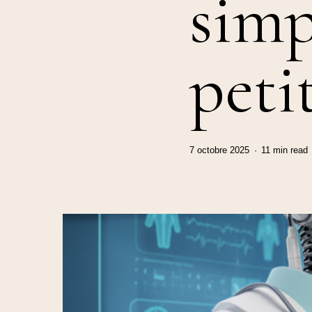
simp
peti
7 octobre 2025
11 min read