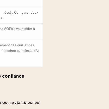
données) ; Comparer deux
és.
vos SOPs ; Vous aider à
dement des quiz et des
lementaires complexes (AI
e confiance
ances, mais jamais pour vos