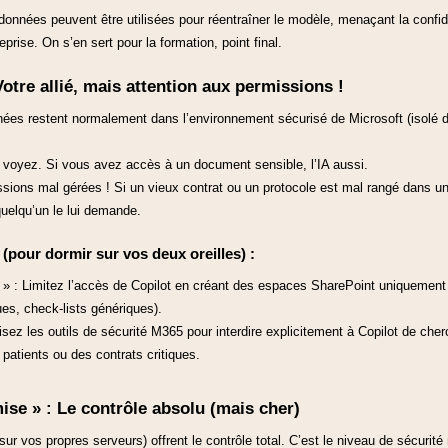
données peuvent être utilisées pour réentraîner le modèle, menaçant la confiden
reprise. On s’en sert pour la formation, point final.
Votre allié, mais attention aux permissions !
nées restent normalement dans l’environnement sécurisé de Microsoft (isolé du
 voyez. Si vous avez accès à un document sensible, l’IA aussi.
ssions mal gérées ! Si un vieux contrat ou un protocole est mal rangé dans un
quelqu’un le lui demande.
 (pour dormir sur vos deux oreilles) :
» : Limitez l’accès de Copilot en créant des espaces SharePoint uniquemen
s, check-lists génériques).
ilisez les outils de sécurité M365 pour interdire explicitement à Copilot de che
patients ou des contrats critiques.
ise » : Le contrôle absolu (mais cher)
sur vos propres serveurs) offrent le contrôle total. C’est le niveau de sécuri