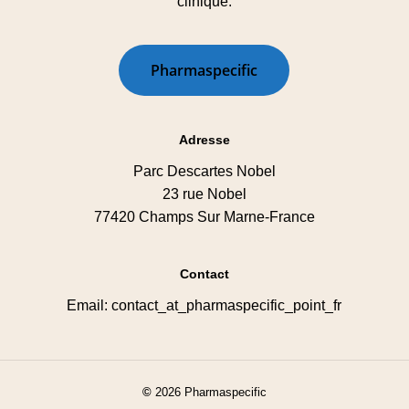
clinique.
P
h
a
r
m
a
s
p
e
c
i
f
i
c
Adresse
Parc Descartes Nobel
23 rue Nobel
77420 Champs Sur Marne-France
Contact
Email: contact_at_pharmaspecific_point_fr
©
2026
Pharmaspecific