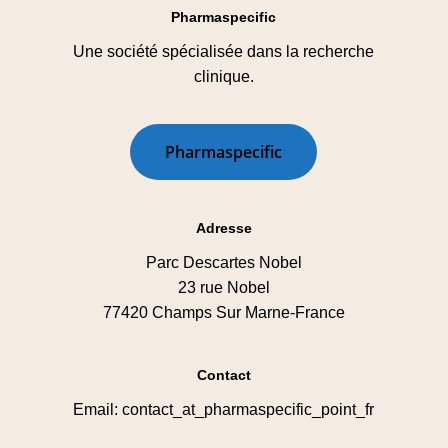
Pharmaspecific
Une société spécialisée dans la recherche
clinique.
P
h
a
r
m
a
s
p
e
c
i
f
i
c
Adresse
Parc Descartes Nobel
23 rue Nobel
77420 Champs Sur Marne-France
Contact
Email: contact_at_pharmaspecific_point_fr