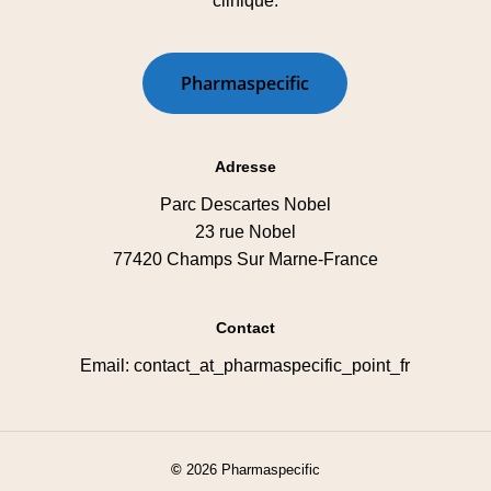
clinique.
P
h
a
r
m
a
s
p
e
c
i
f
i
c
Adresse
Parc Descartes Nobel
23 rue Nobel
77420 Champs Sur Marne-France
Contact
Email: contact_at_pharmaspecific_point_fr
©
2026
Pharmaspecific