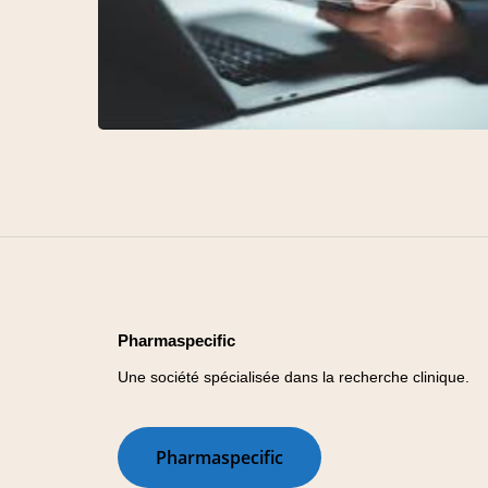
Pharmaspecific
Une société spécialisée dans la recherche clinique.
P
h
a
r
m
a
s
p
e
c
i
f
i
c