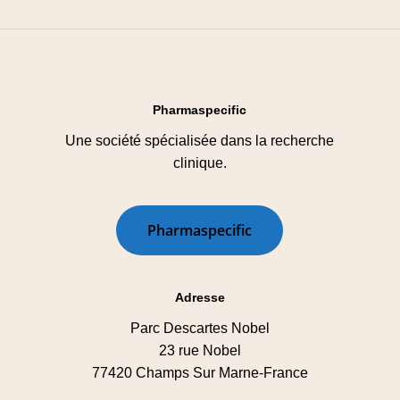
Pharmaspecific
Une société spécialisée dans la recherche
clinique.
P
h
a
r
m
a
s
p
e
c
i
f
i
c
Adresse
Parc Descartes Nobel
23 rue Nobel
77420 Champs Sur Marne-France