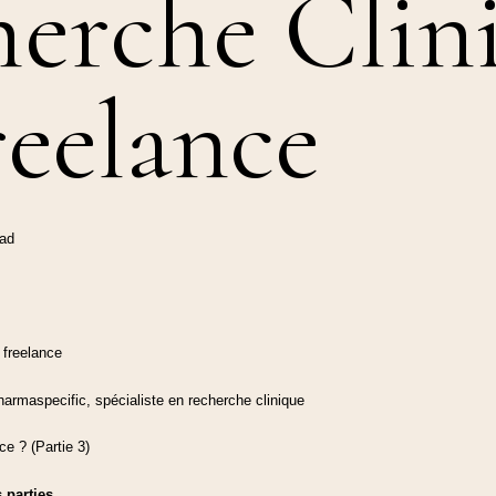
erche Clin
reelance
ead
 freelance
Pharmaspecific, spécialiste en recherche clinique
e ? (Partie 3)
s parties.