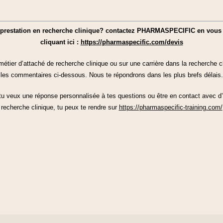
prestation en recherche clinique? contactez PHARMASPECIFIC en vous r
cliquant ici :
https://pharmaspecific.com/devis
métier d’attaché de recherche clinique ou sur une carrière dans la recherche c
les commentaires ci-dessous. Nous te répondrons dans les plus brefs délais.
 tu veux une réponse personnalisée à tes questions ou être en contact avec d’
recherche clinique, tu peux te rendre sur
https://pharmaspecific-training.com/