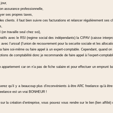
jour,
on assurance professionnelle,
yer ses propres taxes,
s clients. il faut bien suivre ces facturations et relancer régulièrement ses cl
s,
(on travaille seul chez soi),
atifs avec le RSI (regime social des indépendants) la CIPAV (caisse interpr
 avec l’urssaf (l’union de recouvrement pour la securite sociale et les allocati
 la faire soi-même ou faire appel à un expert-comptable. Cependant, quand on 
otions de comptabilité donc je recommande de faire appel à l’expert-comptabl
 appartement car on n’a pas de fiche salaire et pour effectuer un emprunt ba
serez qu’il y a beaucoup plus d’inconvénients à être ARC freelance qu’à être
reelance est un vrai BONHEUR !
sur la création d’entreprise, vous pouvez vous rendre sur le lien (lien affili