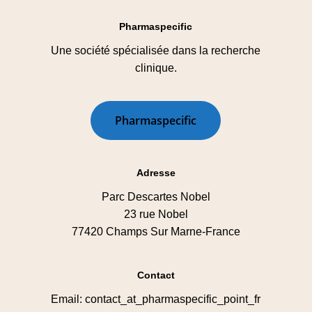
Pharmaspecific
Une société spécialisée dans la recherche
clinique.
P
h
a
r
m
a
s
p
e
c
i
f
i
c
Adresse
Parc Descartes Nobel
23 rue Nobel
77420 Champs Sur Marne-France
Contact
Email: contact_at_pharmaspecific_point_fr