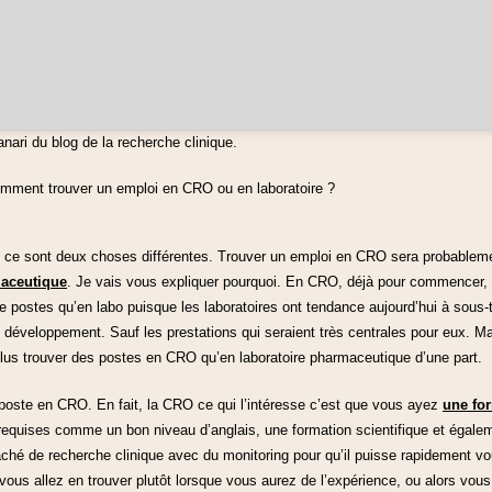
ari du blog de la recherche clinique.
comment trouver un emploi en CRO ou en laboratoire ?
re ce sont deux choses différentes. Trouver un emploi en CRO sera probablem
maceutique
. Je vais vous expliquer pourquoi. En CRO, déjà pour commencer, 
e postes qu’en labo puisque les laboratoires ont tendance aujourd’hui à sous-tr
 développement. Sauf les prestations qui seraient très centrales pour eux. Ma
plus trouver des postes en CRO qu’en laboratoire pharmaceutique d’une part.
oste en CRO. En fait, la CRO ce qui l’intéresse c’est que vous ayez
une fo
equises comme un bon niveau d’anglais, une formation scientifique et égale
ché de recherche clinique avec du monitoring pour qu’il puisse rapidement vou
, vous allez en trouver plutôt lorsque vous aurez de l’expérience, ou alors vo