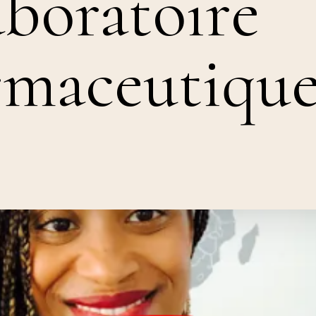
aboratoire
rmaceutique