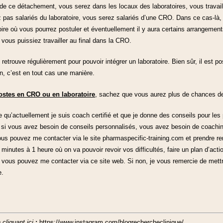
 de ce détachement, vous serez dans les locaux des laboratoires, vous travai
 pas salariés du laboratoire, vous serez salariés d’une CRO. Dans ce cas-là, 
ire où vous pourrez postuler et éventuellement il y aura certains arrangements
 vous puissiez travailler au final dans la CRO.
trouve régulièrement pour pouvoir intégrer un laboratoire. Bien sûr, il est pos
n, c’est en tout cas une manière.
ostes en CRO ou en laboratoire
, sachez que vous aurez plus de chances d
 qu’actuellement je suis coach certifié et que je donne des conseils pour les
si vous avez besoin de conseils personnalisés, vous avez besoin de coachin
ous pouvez me contacter via le site pharmaspecific-training.com et prendre 
inutes à 1 heure où on va pouvoir revoir vos difficultés, faire un plan d’acti
nc vous pouvez me contacter via ce site web. Si non, je vous remercie de mettr
e.
 cliquant ici
:
https://www.instagram.com/blogrechercheclinique/