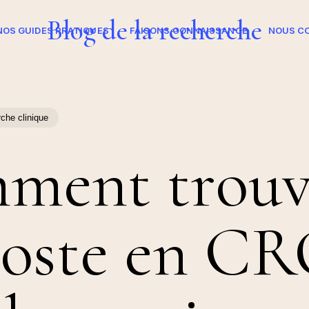
Blog de la recherche
NOS GUIDES PRATIQUES
FAISONS CONNAISSANCE
NOUS C
che clinique
ment trouv
poste en CR