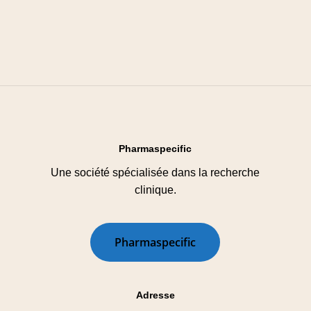
Pharmaspecific
Une société spécialisée dans la recherche
clinique.
P
h
a
r
m
a
s
p
e
c
i
f
i
c
Adresse