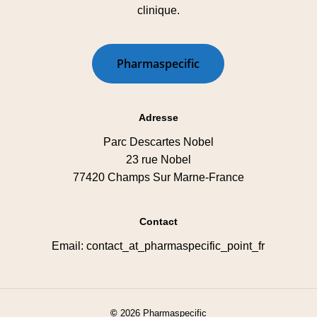
clinique.
P
h
a
r
m
a
s
p
e
c
i
f
i
c
Adresse
Parc Descartes Nobel
23 rue Nobel
77420 Champs Sur Marne-France
Contact
Email: contact_at_pharmaspecific_point_fr
©
2026
Pharmaspecific