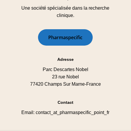
Une société spécialisée dans la recherche
clinique.
P
h
a
r
m
a
s
p
e
c
i
f
i
c
Adresse
Parc Descartes Nobel
23 rue Nobel
77420 Champs Sur Marne-France
Contact
Email: contact_at_pharmaspecific_point_fr