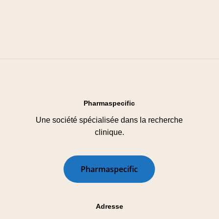
Pharmaspecific
Une société spécialisée dans la recherche
clinique.
P
h
a
r
m
a
s
p
e
c
i
f
i
c
Adresse